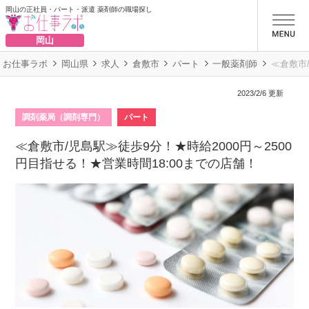
岡山の正社員・パート・派遣 薬剤師の職場探し
お仕事ラボ
岡山
お仕事ラボ
岡山県
求人
倉敷市
パート
一般薬剤師
≪倉敷市/
2023/2/6 更新
調剤薬局（調剤専門）
パート
≪倉敷市/児島駅≫徒歩9分！★時給2000円～2500
円目指せる！★営業時間18:00までの店舗！