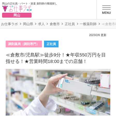
岡山の正社員・パート・派遣 薬剤師の職場探し
お仕事ラボ
岡山
お仕事ラボ
岡山県
求人
倉敷市
正社員
一般薬剤師
≪倉敷市
2023/2/6 更新
調剤薬局（調剤専門）
正社員
≪倉敷市/児島駅≫徒歩9分！★年収550万円を目
指せる！★営業時間18:00までの店舗！