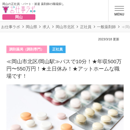
岡山の正社員・パート・派遣 薬剤師の職場探し
お仕事ラボ
岡山
お仕事ラボ
岡山県
求人
岡山市北区
正社員
一般薬剤師
≪岡
2023/3/18 更新
調剤薬局（調剤専門）
正社員
≪岡山市北区/岡山駅≫バスで10分！★年収500万
円〜550万円！★土日休み！★アットホームな職
場です！